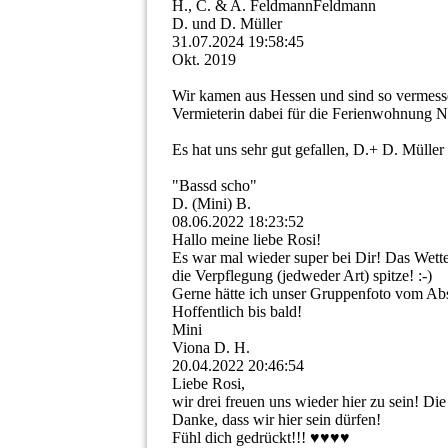
H., C. & A. FeldmannFeldmann
D. und D. Müller
31.07.2024
19:58:45
Okt. 2019
Wir kamen aus Hessen und sind so vermesse
Vermieterin dabei für die Ferienwohnung Nr
Es hat uns sehr gut gefallen, D.+ D. Müller
"Bassd scho"
D. (Mini) B.
08.06.2022
18:23:52
Hallo meine liebe Rosi!
Es war mal wieder super bei Dir! Das Wetter
die Verpflegung (jedweder Art) spitze! :-)
Gerne hätte ich unser Gruppenfoto vom Absc
Hoffentlich bis bald!
Mini
Viona D. H.
20.04.2022
20:46:54
Liebe Rosi,
wir drei freuen uns wieder hier zu sein! Di
Danke, dass wir hier sein dürfen!
Fühl dich gedrückt!!! ♥️♥️♥️♥️